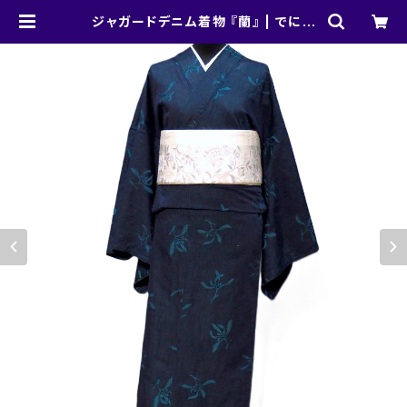
ジャガードデニム着物 『蘭』 | でにむ
どす