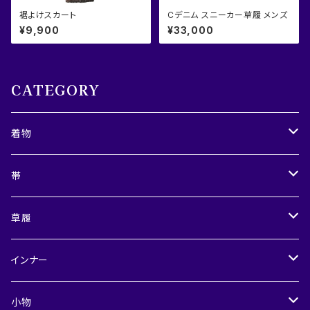
裾よけスカート
Cデニム スニーカー草履 メンズ
¥9,900
¥33,000
CATEGORY
着物
レディース
帯
メンズ
兵児帯
草履
半巾帯
レディース
インナー
角帯・つくり角帯
メンズ
レディース
小物