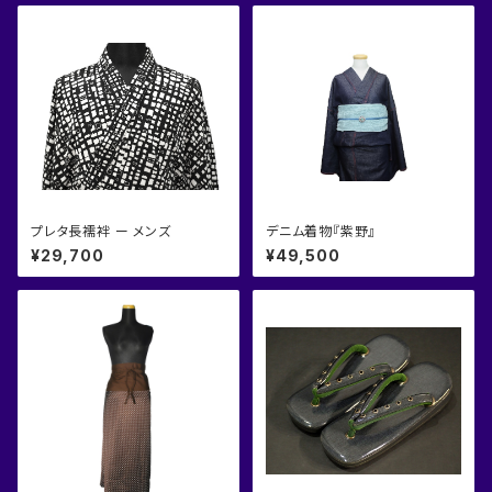
プレタ長襦袢 ー メンズ
デニム着物『紫野』
¥29,700
¥49,500