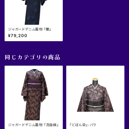
ジャガードデニム着物 『蘭』
¥79,200
同じカテゴリの商品
ジャガードデニム着物 『流曲線』
『どぼん染』-バラ