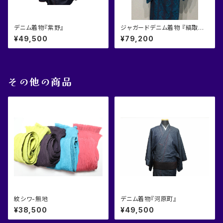
デニム着物『紫野』
ジャガードデニム着物 『縞取唐
草』
¥49,500
¥79,200
その他の商品
紋シワ-無地
デニム着物『河原町』
¥38,500
¥49,500