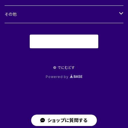
裾よけスカート
メンズ
デニム小物
その他
付け替え衿
レディース
商品一覧に戻る
襦袢Tシャツ
メンズ
© でにむどす
Powered by
ショップに質問する