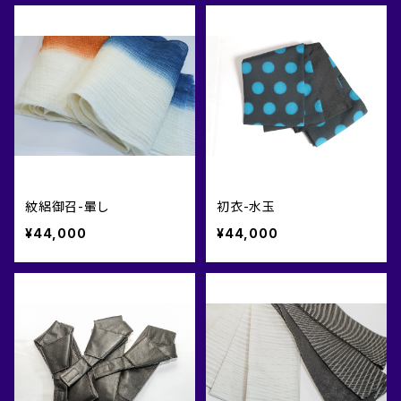
紋絽御召-暈し
初衣-水玉
¥44,000
¥44,000