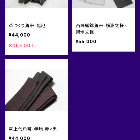
革つくり角帯-無地
西陣織錦角帯-横波文様×
梨地文様
¥44,000
¥55,000
SOLD OUT
杢上代角帯-無地 赤×黒
¥44,000