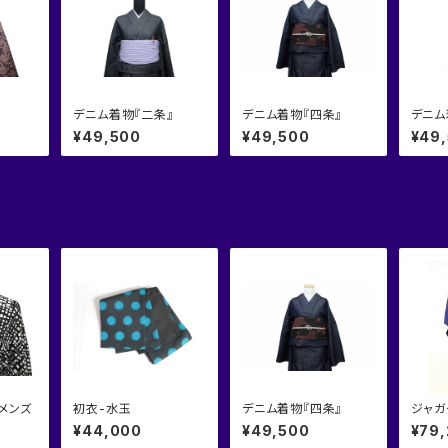
デニム着物『二条』
デニム着物『四条』
デニム
¥49,500
¥49,500
¥49
 メンズ
初衣-水玉
デニム着物『四条』
ジャガ
『市松
¥44,000
¥49,500
¥79