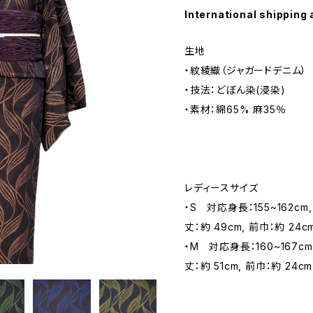
International shipping 
生地
・紋綾織（ジャガードデニム）
・技法：どぼん染(浸染)
・素材：綿65% 麻35％
レディースサイズ
・S 対応身長：155~162cm, 
丈：約 49cm, 前巾：約 24c
・M 対応身長：160~167cm,
丈：約 51cm, 前巾：約 24cm