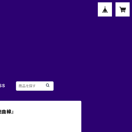
SS
流曲線』