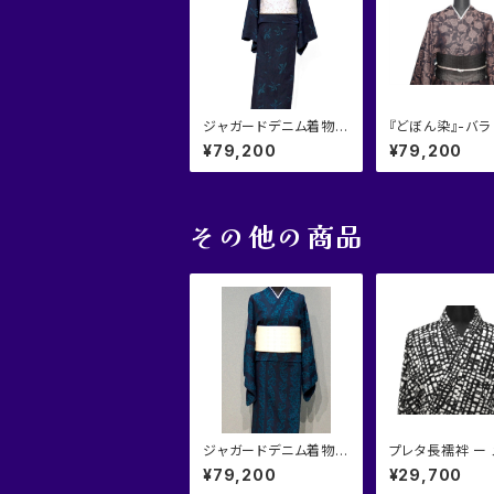
ジャガードデニム着物
『どぼん染』-バラ
『蘭』
¥79,200
¥79,200
その他の商品
ジャガードデニム着物
プレタ長襦袢 ー
『縞取唐草』
¥79,200
¥29,700