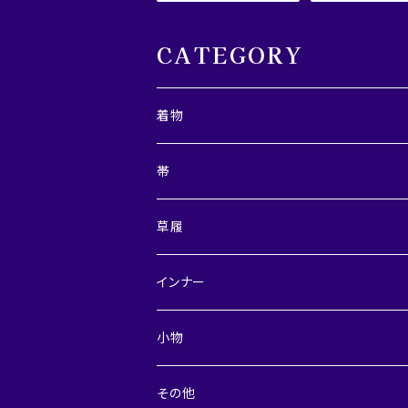
CATEGORY
着物
レディース
帯
メンズ
兵児帯
草履
半巾帯
レディース
インナー
角帯・つくり角帯
メンズ
レディース
小物
裾よけスカート
メンズ
デニム小物
その他