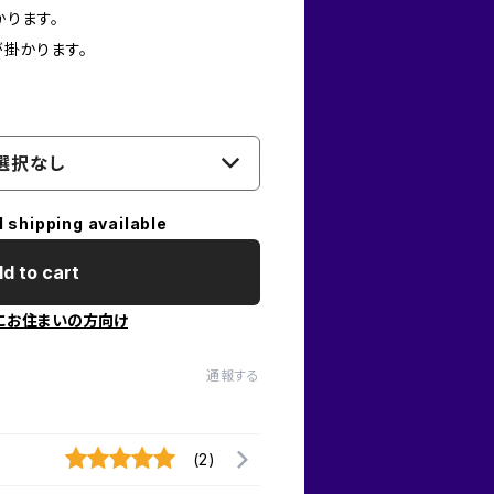
かります。
が掛かります。
選択なし
l shipping available
d to cart
にお住まいの方向け
通報する
(2)