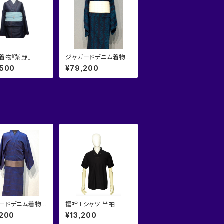
着物『紫野』
ジャガードデニム着物
『縞取唐草』
,500
¥79,200
ードデニム着物
襦袢Tシャツ 半袖
モダン』
,200
¥13,200