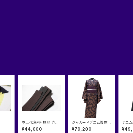
杢上代角帯-無地 赤×
ジャガードデニム着物
デニム
黒
『流曲線』
¥44,000
¥79,200
¥49