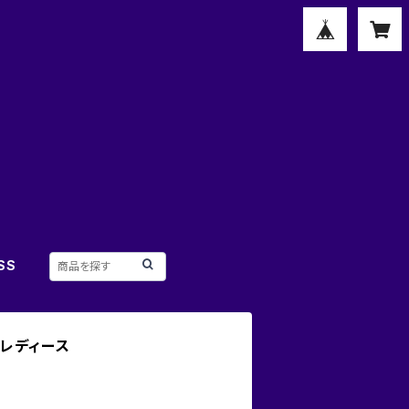
SS
 レディース