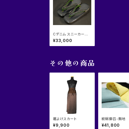
Cデニム スニーカー草
履 メンズ
¥33,000
その他の商品
裾よけスカート
紋絽御召-無地
¥9,900
¥41,800