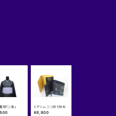
着物『二条』
Cデニム 二つ折り財布
,500
¥8,800