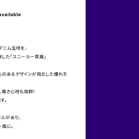
available
デニム生地を、
した「スニーカー草履」
心のあるデザインが両立した優れモ
、履き心地も抜群！
す。
ルがあり、
ー風に。