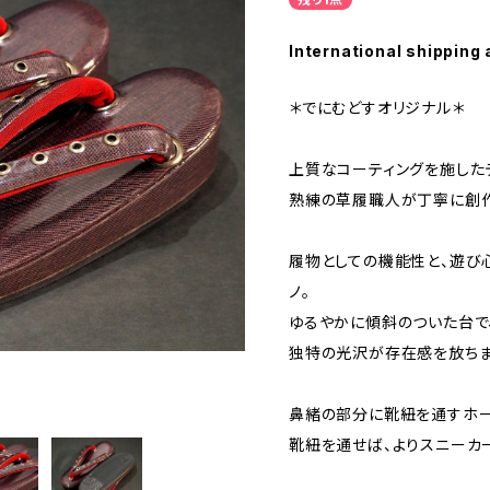
International shipping 
＊でにむどすオリジナル＊
上質なコーティングを施した
熟練の草履職人が丁寧に創作
履物としての機能性と、遊び
ノ。
ゆるやかに傾斜のついた台で
独特の光沢が存在感を放ちま
鼻緒の部分に靴紐を通すホー
靴紐を通せば、よりスニーカ