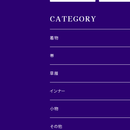
CATEGORY
着物
レディース
帯
メンズ
兵児帯
草履
半巾帯
レディース
インナー
角帯・つくり角帯
メンズ
レディース
小物
裾よけスカート
メンズ
デニム小物
その他