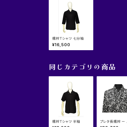
襦袢Tシャツ 七分袖
¥16,500
同じカテゴリの商品
襦袢Tシャツ 半袖
プレタ長襦袢 ー