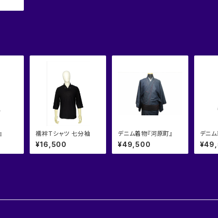
』
襦袢Tシャツ 七分袖
デニム着物『河原町』
デニム
¥16,500
¥49,500
¥49