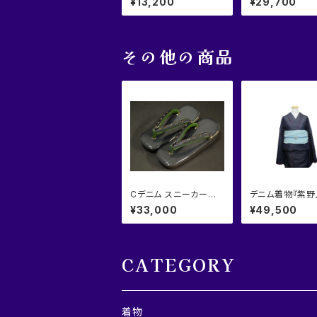
¥13,200
¥29,700
その他の商品
Cデニム スニーカー草
デニム着物『紫野
履 メンズ
¥33,000
¥49,500
CATEGORY
着物