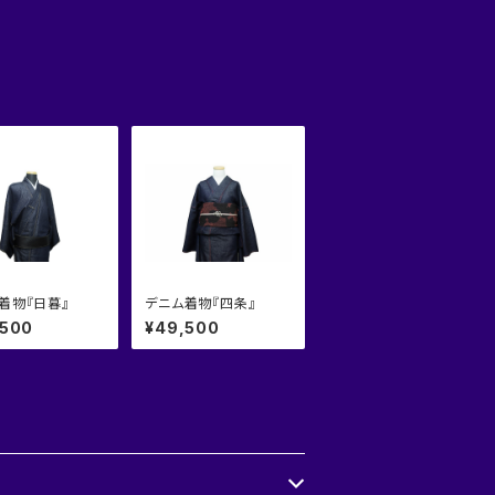
着物『日暮』
デニム着物『四条』
,500
¥49,500