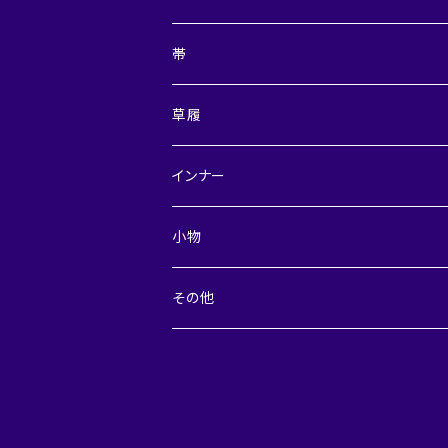
レディース
帯
メンズ
兵児帯
草履
半巾帯
レディース
インナー
角帯・つくり角帯
メンズ
レディース
小物
裾よけスカート
メンズ
デニム小物
その他
付け替え衿
レディース
襦袢Tシャツ
メンズ