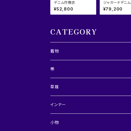
デニム作務衣
ジャガードデニ
『流曲線』
¥52,800
¥79,200
CATEGORY
着物
レディース
帯
メンズ
兵児帯
草履
半巾帯
レディース
インナー
角帯・つくり角帯
メンズ
レディース
小物