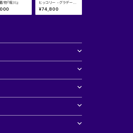
着物『堀川』
ヒッコリー -グラデーシ
ョン (裾暈し)
,000
¥74,800