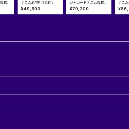
ム着物
デニム着物『河原町』
ジャガードデニム着物
デニム
『格子崩し』
¥49,500
¥79,200
¥66